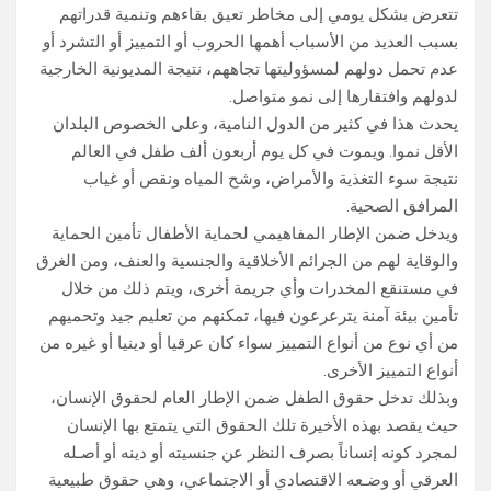
تتعرض بشكل يومي إلى مخاطر تعيق بقاءهم وتنمية قدراتهم
بسبب العديد من الأسباب أهمها الحروب أو التمييز أو التشرد أو
عدم تحمل دولهم لمسؤوليتها تجاههم، نتيجة المديونية الخارجية
لدولهم وافتقارها إلى نمو متواصل.
يحدث هذا في كثير من الدول النامية، وعلى الخصوص البلدان
الأقل نموا. ويموت في كل يوم أربعون ألف طفل في العالم
نتيجة سوء التغذية والأمراض، وشح المياه ونقص أو غياب
المرافق الصحية.
ويدخل ضمن الإطار المفاهيمي لحماية الأطفال تأمين الحماية
والوقاية لهم من الجرائم الأخلاقية والجنسية والعنف، ومن الغرق
في مستنقع المخدرات وأي جريمة أخرى، ويتم ذلك من خلال
تأمين بيئة آمنة يترعرعون فيها، تمكنهم من تعليم جيد وتحميهم
من أي نوع من أنواع التمييز سواء كان عرقيا أو دينيا أو غيره من
أنواع التمييز الأخرى.
وبذلك تدخل حقوق الطفل ضمن الإطار العام لحقوق الإنسان،
حيث يقصد بهذه الأخيرة تلك الحقوق التي يتمتع بها الإنسان
لمجرد كونه إنساناً بصرف النظر عن جنسيته أو دينه أو أصـله
العرقي أو وضـعه الاقتصادي أو الاجتماعي، وهي حقوق طبيعية