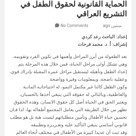
الحماية القانونية لحقوق الطفل في
التشريع العراقي
سنتين ago
No Comments
إعداد: الباحث رعد كردي
إشراف: أ. د. محمد فرحات
تعد الطفولة من أبرز المراحل وأهمها في تكوين الفرد وتقويمه،
وهي تشكل أولى مراحل الحياة، فمن خلال هذه المرحلة يتم
إعداد الطفل وتأهيله ليستقبل مراحل عمره المقبلة بإدراك قوي،
وعقلية ناضجة، وبمعلومات وفيرة وواضحة.
وكون الطفل كائنا غير مكتمل النمو، له احتياجاتـه المادية
والعاطفية، وبالتالي له حقوقه التي ينبغي أخذها بالحسبان،
ويعتبر الحق في الحياة أصل كل حقوق الانسان، وهذه الحقوق
تظهر من خلال الطريقة التي يعامل المجتمع أطفاله بها، لذا فـان
تحسين حياة الأطفال وتأمين متطلباتهم ليست هبة بل هو مطلب
قانوني أساسي ينبغي التأكيد عليه وتعـزيـزه وتطبيقه.
وقد ثبت أن عديدا كبيرة من الأطفال في مختلف أنحاء العالم