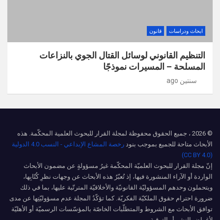
ابحاث ودراسات
قانون
التنظيم القانوني لوسائل القتال الجوي بالنزاعات
المسلحة – المسيرات نموذجًا
سنتين ago
© 2026 ، جميع الحقوق محفوظة لمجلة القرار للبحوث العلمية المحكّمة. هذه
الأبحاث متاحة للجميع بموجب بنود
رخصة المشاع الإبداعي - النسب 4.0 الدولية
(CC BY 4.0)
إنّ مجلة القرار للبحوث العلميّة المحكّمة غيرُ مسؤولةٍ عن مضمون الأبحاث
الواردة أو الآراء المنشورة فيها، إذ تُعبّرُ هذه الأبحاث عن وجهات نظرِ كُتّابِها،
ويتحملون وحدهم المسؤوليّة القانونيّة والأخلاقيّة المترتّبة عليها، بما في ذلك
ضرورة احترام حقوق الملكيّة الفكريّة. كما تؤكّدُ المجلة عدم مسؤوليّتِها عن مدى
توافق الأبحاث مع الشروط والمتطلّبات الخاصّة بالمؤسّسات الرسميّة أو الأهليّة
لأغراض النشر أو الترقية.