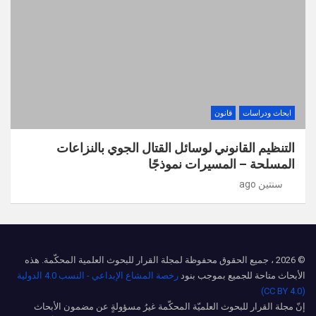
ابحاث ودراسات
قانون
التنظيم القانوني لوسائل القتال الجوي بالنزاعات
المسلحة – المسيرات نموذجًا
سنتين ago
© 2026 ، جميع الحقوق محفوظة لمجلة القرار للبحوث العلمية المحكّمة. هذه
الأبحاث متاحة للجميع بموجب بنود
رخصة المشاع الإبداعي - النسب 4.0 الدولية
(CC BY 4.0)
إنّ مجلة القرار للبحوث العلميّة المحكّمة غيرُ مسؤولةٍ عن مضمون الأبحاث