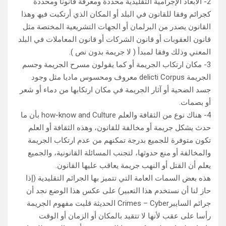
2- الأبعاد الإجرامیة التقلیدیة محددة ومعرفة قانونا ومحددة
كجرائم وفقا للقانون في البلد أو المكان الذي أرتكبت فیھ وھذا
القانون یصدر من البرلمان أو الجھات التشریعیة المختصة مثل
قانون العقوبات أو قانون الشركات أو قانون المعاملات في البلد
المعني وذلك وفقا لمبدأ ( لا جریمة بدون نص ).
3- مكان ارتكاب الجریمة أو كما یقولون مسرح الجریمة وجسم
الجریمة delicti Corpus معروف ومحسوس مادیا مثل وجود
جسد الضحیة أو آثار الجریمة في مكان ارتكابھا من دماء أو شعر
أو بصمات.
4- ھناك نوع من الثقافة والعلم how-know and Culture بأن ما
حدث یشكل جریمة أو مخالفة للقانون، وھذه الثقافة أو العلم
تكون متوفرة للجمیع بدرجة تمكنھم من عدم ارتكاب الجریمة
والمخالفة أو منع حدوثھا، لتجنب المسائلة القانونیة، والجمیع
یعلم أن القتل أو النھب جریمة یعاقب علیھا القانون.
ھذه بعض السمات العامة التي تتمیز بھا الجرائم التقلیدیة (إذا
حاز لنا أن نستخدم ھذا التعبیر) على عكس ھذا الوضع نجد أن
جرائم السایبرCrimes – Cyber الحدیثة قلبت مفھوم الجریمة
رأسا على عقب لأنھا لا تتقید بالمكان أو الزمان أو الوقت