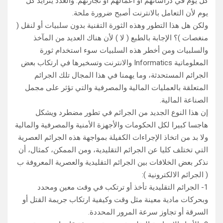
كل یوم في دراساتھم أو أعمالھم أو تجارتھم. والعدد یتزاید كل
یوم لأن التعامل بالانترنت أصبح ضرورة ملحة.
ولكن ھل ھذا التطور وھذه الثورة التقنیة بدون سلبیات أو لنقل (
منغصات )؟ الإجابة بالطبع ( لا ) لأن ھناك العدید من المآخذ
والسلبیات ومن أخطر ھذه السلبیات سوء استخدام ثورة
المعلوماتیة Informatics والانترنت وتسخیرھا في ارتكاب بعض
الجرائم المستحدثة، وما یھمنا في ھذا المجال تلك الجرائم
المتعلقة بالعملیات المالیة والمصرفیة والتي تؤثر على مجمل
الصناعة المالیة.
إن ھذا النوع الجدید من الجرائم في تطور مضطرد ویشكل
ھاجسا كبیرا لكل الحكومات والأجھزة الأمنیة والمصرفیة والمالیة
ولا بد من اتخاذ الإجراءات الكفیلة بمواجھة ھذه الجرائم العصریة
التي تختلف كلیا عن الجرائم التقلیدیة، ومن الممكن، كمثال، أن
نذكر بعض الخلافات بین الجرائم التقلیدیة والعصریة المعروفة ب
( الجرائم الالكترونیة ):
1- الجرائم التقلیدیة تأخذ أو ترتكب في وقت معین ومحدد
وبحركات مادیة معینة مثل وقت وكیفیة ارتكاب جریمة القتل أو
السرقة أو تجاوز سرعة المرور المحددة.