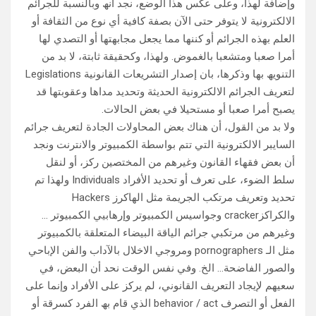
وإضافة لھذا، وعلى عكس ھذا الوضع، نجد أنھ وبالنسبة للجرائم
الالكترونیة لا یتوفر حتى الآن بصفة كافیة أي نوع من الثقافة أو
العلم بھذه الجرائم أو كننھا مما یجعل مجابھتھا أو التصدي لھا
أمرا صعبا ومتشعبا بالغموض. ولھذا، وكحقیقة ثابتة، لا بد من
التنویھ بھا وذكرھا، بان إصدار التشریعات القانونیة Legislations
لتعریف الجرائم الالكترونیة الحدیثة وتحدید مداھا وعقوبتھا قد
یصبح أمرا صعبا أو مستحیلا في بعض الحالات.
ولا بد من القول، أن ھناك بعض المحاولات الجادة لتعریف جرائم
السایبر الالكترونیة التي تتم بواسطة الكمبیوتر والانترنت ونجد
أن بعض فقھاء القانون وغیرھم من المختصین ركز، أو لنقل
سلط الضوء، على تعرف أو تحدید الأفراد Individuals ولھذا تم
تحدید وتعریف مرتكب الجریمة مثل الھاكرز Hackers
والكراكزcracker وجواسیس الكمبیوتر وإرھابیي الكمبیوتر …
وغیرھم من مرتكبي جرائم الیاقة البیضاء المتعلقة بالكمبیوتر
مثل الـ pornographers ومروجي الاخلال بالآداب والفن الإباحي
والصور الفاضحة… الخ. وفي نفس الوقت نحد أن البعض، في
سعیھم لإیجاد التعریف القانوني، لم یركز على الأفراد وإنما على
الفعل أو التصرف behavior / act الذي قام بھ الفرد كسرقة أو