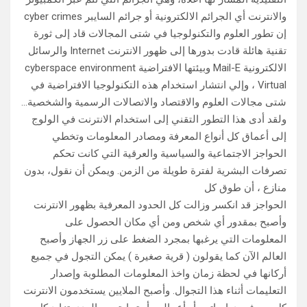
والانترنت أي الجرائم الالكترونیة أو جرائم السایبر cyber crimes
إن تطور العلوم والتكنولوجیا في شتى المجالات قاد إلى ثورة
تقنیة ھائلة قادت بدورھا إلى ظھور الانترنت Internet والرسائل
الالكترونیة Mail-E وبیئتھا الافتراضیة cyberspace environment
Virtual ، وإلي انتشار استخدام ھذه التكنولوجیا الافتراضیة في
شتى مجالات العلوم والاقتصاد والاتصالات الرسمیة والشخصیة…
ولقد أدى ھذا التطور التقني إلى استخدام الانترنت في الولوج
إلى أعماق كل أنواع المعرفة ومصادر المعلومات وتخطي
الحواجز الاجتماعیة والسیاسیة والعرقیة التي كانت تحكم
تصرفات البشریة لفترة طویلة من الزمن. ویمكن أن نقول، بدون
منازع ، أن طوق كل
الحواجز قد انكسر وزالت كل الحدود المعرفیة بظھور الانترنت
وأصبح بمقدور أي شخص ومن أي مكان الحصول على
المعلومات التي یرغبھا بمجرد الضغط على زر الجھاز وأصبح
العالم الآن كما یقولون ( قریة صغیرة ) یمكن التجول في جمیع
أركانھا في لحظة زمان واخذ المعلومات المطلوبة وإصدار
التعلیمات أثناء ھذا التجوال. وأصبح الملایین یستخدمون الانترنت