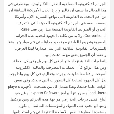
الجرائم الالكترونیة المصاحبة للطفرة التكنولوجیة. ویحضرني في
ھذا المجال ما سبف أن قالتھ وزیرة العدل الأمریكیة السابقة أن
من أھم التحدیات القانونیة التي تواجھ البشریة الآن، وأمریكا
بصفة خاصة، ھي الجرائم الالكترونیة الحدیثة التي لا تعرف
الحدود أو الضوابط القانونیة المتبعة منذ زمن بعید Rules
Conventional، ولا بد من تكاتف الجھود لتحدید ھذه الجرائم
العصریة وتعریفھا الواضح مع تحدید مداھا حتى تتم مواجھتھا وفقا
للتشریعات القانونیة الملائمة التي یتم إصدارھا لھذا الغرض،
واعتقد أن الجمیع یتفق مع ما ذھبت إلیھ.
التطورات التقنیة تزداد وتتوالد في كل یوم بل وفي كل لحظة،
ومن ھذا الواقع فأن العملیات المصرفیة والمالیة الالكترونیة
أصبحت واقعا معاشا یثبت وجوده وفعالیتھ في كل یوم ولذا یجب
بذل كل الجھود لمتابعة كل التطورات التي تحدث. وفي نفس
الوقت علینا جمیعا، وھذا یشمل كل من یستخدم الأجھزة players
and Users أو من ینتج البرامج experts Software أو غیرھم،
إتباع أقصى درجات الحذر في مواجھة ھذه الجرائم ومن یرتكبھا.
وننبھ انھ یجب على البنوك والمؤسسات المالیة، أن تكون
مستعدة للمقارعة بنفس الأسلحة التقنیة التي یتم استخدامھا