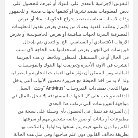
النفوس الإجرامیة بالتعدي على البنوك أو غیرھا، للحصول على
بعض المعلومات بقصد نشرھا أو كشفھا لجھات معینة أو للجمھور
وذلك لأسباب سیاسیة بقصد إحراج الحكومات مثلا أو بغرض
الابتزاز وطلب الفدیة. وھناك من یتعدى بغرض تقدیم المعلومات
المصرفیة السریة لجھات منافسة أو بغرض الجاسوسیة أو بغرض
الإرھاب الاقتصادي أو السیاسي…الخ، والتعدي یتم بإدخال
فیروسات في الجھاز بغرض استخدامھا عند الحاجة لأي سبب
في الحال أو في المستقبل المنظور. ونلاحظ أن ھذه الجریمة
انتشرت في الآونة الأخیرة وتعرضت لھا البنوك والمؤسسات
المالیة، ومن الممكن أن تؤثر على العملیات التجاریة والمصرفیة.
ولذا لا بد من اخذ الحیطة مع ضرورة تحصین الأبواب التي یدخل
منھا التعدي بمضادات الفیروسات “Antivirus “وشتى السبل
الدفاعیة ویجب على كل الجھات المستھدفة إلا تبخل بالمال في
مواجھة الفیروسات التي ترتكب ھذا التعدي.
إن السرقة قد تتمثل في الحصول بأي وسیلة على نسخة من
مطبوعات أو بیانات أو صور خاصة بشخص مھم أو سرقتھا
الكترونیا دون علمھ حیث یتم نسخھا وتداولھا أو التلاعب بھا
بطریقة تخالف القانون دون علم صاحبھا. وفي مثل ھذه الحالة