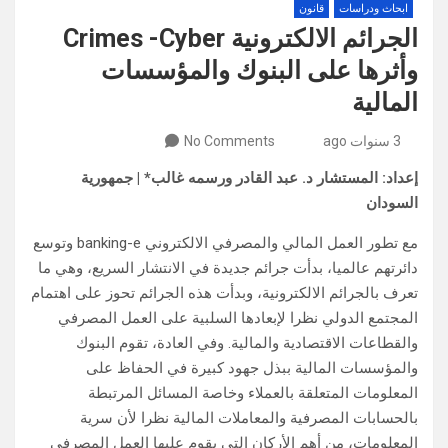
ابحاث ودراسات
قانون
الجرائم الالكترونیة Crimes -Cyber
وأثرھا على البنوك والمؤسسات
المالیة
3 سنوات ago
No Comments
إعداد: المستشار د. عبد القادر ورسمه غالب* | جمهورية
السودان
مع تطور العمل المالي والمصرفي الالكتروني banking-e وتوسع
دائرتھم عالمیا، بدأت جرائم جدیدة في الانتشار السریع، وھي ما
تعرف بالجرائم الالكترونیة، وبدأت ھذه الجرائم تحوز على اھتمام
المجتمع الدولي نظرا لإبعادھا السلبیة على العمل المصرفي
والقطاعات الاقتصادیة والمالیة. وفي العادة، تقوم البنوك
والمؤسسات المالیة ببذل جھود كبیرة في الحفاظ على
المعلومات المتعلقة بالعملاء وخاصة المسائل المرتبطة
بالحسابات المصرفیة والمعاملات المالیة نظرا لأن سریة
المعلومات، من أھم الأركان التي یقوم علیھا العمل المصرفي