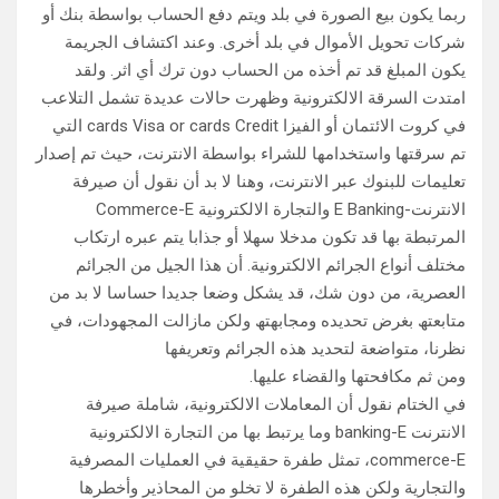
ربما یكون بیع الصورة في بلد ویتم دفع الحساب بواسطة بنك أو
شركات تحویل الأموال في بلد أخرى. وعند اكتشاف الجریمة
یكون المبلغ قد تم أخذه من الحساب دون ترك أي اثر. ولقد
امتدت السرقة الالكترونیة وظھرت حالات عدیدة تشمل التلاعب
في كروت الائتمان أو الفیزا cards Visa or cards Credit التي
تم سرقتھا واستخدامھا للشراء بواسطة الانترنت، حیث تم إصدار
تعلیمات للبنوك عبر الانترنت، وھنا لا بد أن نقول أن صیرفة
الانترنت-E Banking والتجارة الالكترونیة Commerce-E
المرتبطة بھا قد تكون مدخلا سھلا أو جذابا یتم عبره ارتكاب
مختلف أنواع الجرائم الالكترونیة. أن ھذا الجیل من الجرائم
العصریة، من دون شك، قد یشكل وضعا جدیدا حساسا لا بد من
متابعتھ بغرض تحدیده ومجابھتھ ولكن مازالت المجھودات، في
نظرنا، متواضعة لتحدید ھذه الجرائم وتعریفھا
ومن ثم مكافحتھا والقضاء علیھا.
في الختام نقول أن المعاملات الالكترونیة، شاملة صیرفة
الانترنت banking-E وما یرتبط بھا من التجارة الالكترونیة
commerce-E، تمثل طفرة حقیقیة في العملیات المصرفیة
والتجاریة ولكن ھذه الطفرة لا تخلو من المحاذیر وأخطرھا