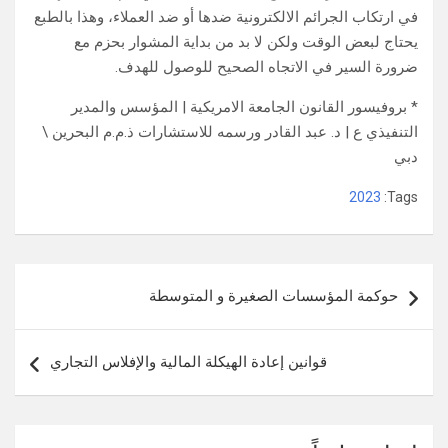
في ارتكاب الجرائم الالكترونیة ضدھا أو ضد العملاء، وھذا بالطبع
یحتاج لبعض الوقت ولكن لا بد من بدایة المشوار بحزم مع
ضرورة السیر في الاتجاه الصحیح للوصول للھدف.
* بروفيسور القانون الجامعة الامريكية | المؤسس والمدير
التنفيذي
ع | د. عبد القادر ورسمه للاستشارات ذ.م.م
البحرين \
دبي
2023
Tags:
تصفّح
حوكمة المؤسسات الصغيرة و المتوسطة
المقالات
قوانين إعادة الهيكلة المالية والإفلاس التجاري