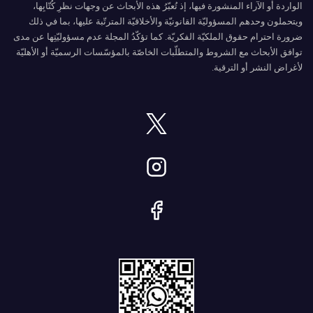
الواردة أو الآراء المنشورة فيها، إذ تُعبّرُ هذه الأبحاث عن وجهات نظرِ كُتّابِها،
ويتحملون وحدهم المسؤوليّة القانونيّة والأخلاقيّة المترتّبة عليها، بما في ذلك
ضرورة احترام حقوق الملكيّة الفكريّة. كما تؤكّدُ المجلة عدم مسؤوليّتِها عن مدى
توافق الأبحاث مع الشروط والمتطلّبات الخاصّة بالمؤسّسات الرسميّة أو الأهليّة
لأغراض النشر أو الترقية.