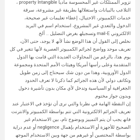
تزویر الممتلكات غیر المحسوسة مادیا property Intangible ،
التلاعب بالبیانات واستغلالھا بطریقة غیر مشروعة، سرقة
خدمات الكمبیوتر، الاحتیال، إعطاء تعلیمات غیر صحیحة،
الدخول والتعدي غیر المشروع، استخدام اسم في البرید
الالكتروني mail-E وتسجیلھ بغرض التضلیل … ألخ.
نخلص إلى القول أن ھذا الوضع نشأ لأنھ لا یوجد، حتى الآن،
تعریف موحد وواضح لجرائم الكمبیوتر العصریة لأنھا تتغیر في كل
یوم. ھذا، بالرغم من المحاولات العدیدة التي قامت بھا الدول
المتقدمة وعلى رأسھا أمریكا وھیئات الأمم المتحدة ومجموعة
الدول الأوروبیة، وھذا من دون شك سیحتاج إلى زمن طویل
وتكاتف دولي لأن ھذه الجرائم كما ذكرنا لا تعرف الحدود
الجغرافیة أو السیاسیة وتدخل لأي مكان بدون تأشیرة دخول
وبدون جواز مختوم.
إن النقطة الھامة في نظرنا والتي نرى أن تؤخذ في الاعتبار عند
تعریف الجرائم الالكترونیة التي تتم بواسطة الكمبیوتر والانترنت
فانھ یجب أن یتم التمییز وبوضوح تام، بین الاستخدام غیر
الصحیح للأجھزة أو الاستخدام بإھمال negligence أو عدم درایة
بواسطة المختصین أو غیرھم من جھة وبین الاستخدام الموجھ