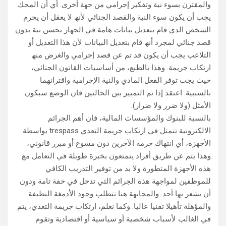
والمقترن بسوء نیة وتفكیر إجرامي من جھة أخرى. أي أن المحك
یجب أن یكون سوء النیة والقصد الجنائي لأنھ لا یعقل أن یجرم
الشخص الذي قام بتعدیل بیانات ھامة في الجھاز بحسن نیة بدون
قصد جنائي لمجرد أنھ قام بتعدیل البیانات لأن ھذا التعدیل أو
التلاعب یجب أن یكون قد تم عن قصد إجرامي والغرض منھ
ارتكاب جریمة. وھذا بالطبع، من أساسیات القانون الجنائي،
حیث یجب توفر الفعل المادي والنیة الإجرامیة واقترانھما
بالسببیة. اعتقد إذا تم التمییز بین الحالتین فان الوضع سیكون
الأمثل (ولا ضرر ولا ضرار).
بالنسبة للبنوك والمؤسسات المالیة، فان أھم الجرائم
الالكترونیة تتمثل في ارتكاب جریمة التعدي trespass بواسطة
الأجھزة، أي انتھاك حرمة الآخرین دون مسوغ أو مبرر قانوني،
وھذا یتم عن طریق أفراد یتمتعون بخبرة طویلة في التعامل مع
ھذه الأجھزة المتطورة ولا بد من توفیر التدریب الكافي
للموظفین لمواجھة ھذه الجرائم التي تدخل في خفة تامة ودون
أن یشعر بھا أحد. والمجابھة ھنا تتطلب وجود الأدمغة النظیفة
والمؤھلة تأھیلا تقنیا عالیا. وكما نعلم، ارتكاب جریمة التعدي، یتم
في الغالب لأسباب شخصیة أو سیاسیة أو اقتصادیة وتقوم