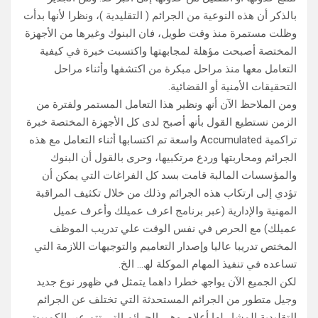
بالذكر أن ھذه النوعیة من الجرائم ( التقلیدیة )، ونظرا لأنھا بدأت
وظلت مستمرة منذ وقت طویل، فان البنوك وغیرھا من الأجھزة
المختصة أصبحت مؤھلة لمجابھتھا واكتسبت خبرة في كیفیة
التعامل معھا منذ مراحل مبكرة من اكتشفھا وأثناء مراحل
التحقیقات الأمنیة أو القضائیة.
ومن الملاحظ الآن أنھ ونظیر ھذا التعامل المستمر ولفترة من
الزمن نستطیع القول بأنھ أصبح لدى كل الأجھزة المختصة خبرة
تراكمیة Accumulated واسعة تم اكتسابھا أثناء التعامل مع ھذه
الجرائم ومحاربتھا وردع مرتكبیھا، وحرى بالقول أن البنوك
والمؤسسات المالبة قامت بسد كل الفراغات التي یمكن أن
تؤدي إلى ارتكاب ھذه الجرائم وذلك من خلال تكثیف المراقبة
المھنیة والإداریة (عبر برنامج اعرف عمیلك وأعرف عمیل
عمیلك) مع الحرص في نفس الوقت علي تدریب الموظف
المختص تدریبا عالیا وإصدار التعامیم والتوجیھات اللازمة التي
تساعده في تنفیذ المھام الموكلة لھ… الخ.
لكن الجمیع الآن یواجھ خطرا داھما یتمثل في ظھور نوع جدید
وجیل متطور من الجرائم المستحدثة التي تختلف عن الجرائم
التقلیدیة المشار لھا أعلاه، وھي الجرائم التي تتم عبر الكمبیوتر