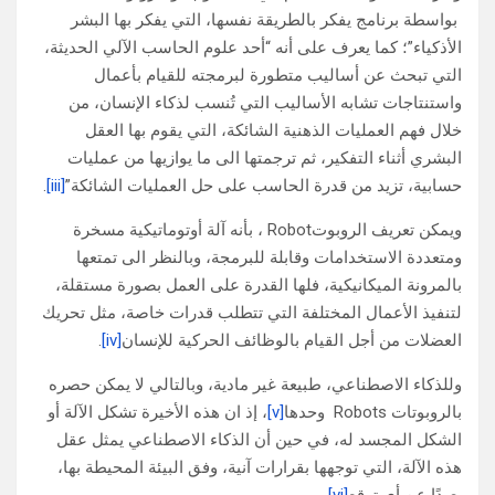
بواسطة برنامج يفكر بالطريقة نفسها، التي يفكر بها البشر
الأذكياء”؛ كما يعرف على أنه “أحد علوم الحاسب الآلي الحديثة،
التي تبحث عن أساليب متطورة لبرمجته للقيام بأعمال
واستنتاجات تشابه الأساليب التي تُنسب لذكاء الإنسان، من
خلال فهم العمليات الذهنية الشائكة، التي يقوم بها العقل
البشري أثناء التفكير، ثم ترجمتها الى ما يوازيها من عمليات
حسابية، تزيد من قدرة الحاسب على حل العمليات الشائكة”
[iii]
.
ويمكن تعريف الروبوتRobot ، بأنه آلة أوتوماتيكية مسخرة
ومتعددة الاستخدامات وقابلة للبرمجة، وبالنظر الى تمتعها
بالمرونة الميكانيكية، فلها القدرة على العمل بصورة مستقلة،
لتنفيذ الأعمال المختلفة التي تتطلب قدرات خاصة، مثل تحريك
العضلات من أجل القيام بالوظائف الحركية للإنسان
[iv]
.
وللذكاء الاصطناعي، طبيعة غير مادية، وبالتالي لا يمكن حصره
بالروبوتات Robots وحدها
[v]
، إذ ان هذه الأخيرة تشكل الآلة أو
الشكل المجسد له، في حين أن الذكاء الاصطناعي يمثل عقل
هذه الآلة، التي توجهها بقرارات آنية، وفق البيئة المحيطة بها،