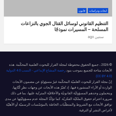
ابحاث ودراسات
قانون
التنظيم القانوني لوسائل القتال الجوي بالنزاعات
المسلحة – المسيرات نموذجًا
سنتين ago
© 2026 ، جميع الحقوق محفوظة لمجلة القرار للبحوث العلمية المحكّمة. هذه
الأبحاث متاحة للجميع بموجب بنود
رخصة المشاع الإبداعي - النسب 4.0 الدولية
(CC BY 4.0)
إنّ مجلة القرار للبحوث العلميّة المحكّمة غيرُ مسؤولةٍ عن مضمون الأبحاث
الواردة أو الآراء المنشورة فيها، إذ تُعبّرُ هذه الأبحاث عن وجهات نظرِ كُتّابِها،
ويتحملون وحدهم المسؤوليّة القانونيّة والأخلاقيّة المترتّبة عليها، بما في ذلك
ضرورة احترام حقوق الملكيّة الفكريّة. كما تؤكّدُ المجلة عدم مسؤوليّتِها عن مدى
توافق الأبحاث مع الشروط والمتطلّبات الخاصّة بالمؤسّسات الرسميّة أو الأهليّة
لأغراض النشر أو الترقية.