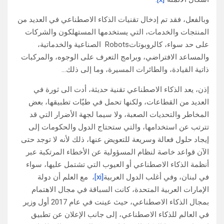
وبالفعل، فقد تم إدخال تقنيات الذكاء الاصطناعي في العديد من
المنتجات والخدمات، التي يستخدمها المستهلكون والشركات
على حد سواء، كالروبوتاتRobots الصناعية والخدماتية،
والمساعد الافتراضي، وبرامج التعرف على الوجوه، والمركبات
ذاتية القيادة، والطائرات المسيرة، وما إلى ذلك…
إذن، يعد الذكاء الاصطناعي تقنية حديثة، أدت الى ثورة في
العديد من القطاعات، ولكنها تحمل في طيّات تطبيقها، بعض
المخاطر والتحديات الصعبة، ولا سيما لجهة الأضرار التي قد
تترتب عن استخدامها، والتي ستحتاج الدول والحكومات إلى
إيجاد حلول فعالة وسريعة للتعويض عنها، ذلك لأنه لا توجد حتى
الآن قواعد خاصة لنظام المسؤولية عن الأخطاء المرتكبة عبر
أنظمة الذكاء الاصطناعي أو العيوب التي تشتمل عليها، سواء
في لبنان، وفي أغلب الدول العربية
[xi]
، مع العلم أن دولة
الإمارات العربية المتحدة، كانت السباقة في مجال الاهتمام
بمجال الذكاء الاصطناعي، حيث عينت في عام 2017 أول وزير
في العالم للذكاء الاصطناعي، إلى جانب الإعلان عن تطبيق