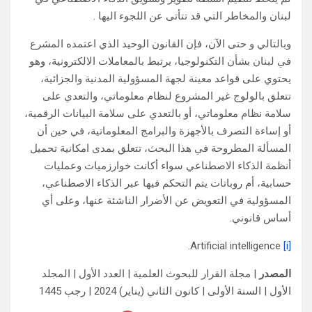
لبنان والمخاطر التي قد تتأتى عن اللجوء اليها .
وبالتالي و حتى الآن، فإن القانون الوحيد الذي اعتمده المشرع
في لبنان بشأن التكنولوجيا، يرتبط بالمعاملات الالكترونية، وهو
يحتوي على قواعد معينة لجهة المسؤولية المدنية والجزائية،
تتعلق بالولوج غير المشروع لنظام معلوماتي، والتعدي على
سلامة نظام معلوماتي، أو بالتعدي على سلامة البيانات الرقمية،
أو إساءة التصرف بالأجهزة والبرامج المعلوماتية، في حين أن
المسألة المطروحة في هذا البحث، تتعلق بمدى امكانية تحميل
أنظمة الذكاء الاصطناعي سواء أكانت خوارزميات وعمليات
حسابية، أم روباتات يتم التحكم فيها عبر الذكاء الاصطناعي،
المسؤولية في التعويض عن الأضرار الناشئة عنها، وعلى أي
أساس قانوني.
Artificial intelligence.
[i]
المصدر
| مجلة القرار للبحوث العلمية | العدد الأول | المجلد
الأول | السنة الأولى | كانون الثاني (يناير) 2024 | رجب 1445