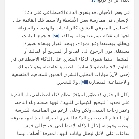
بعيدًا عن أي توقع
[vi]
.
في بعض الأحيان، قد يتفوق الذكاء الاصطناعي على ذكاء
الإنسان، في ممارسة بعض الأنشطة ولا سيما تلك القائمة على
التسلسل المعرفي الدقيق، كالرياضيات والهندسة والفيزياء،
لجهة استقلاله وسرعته ودقته وتكلفته
[vii]
، فيجمع البيانات
ويحللها ويصنفها وفق نموذج، ويتخذ القرار وينفذه بصورة
مستقلة، دون الرجوع الى الصانع أو المبرمج أو المالك أو
المشغل. بينما يتفوق الذكاء البشري على الذكاء الاصطناعي في
العلوم الاجتماعية والانسانية، باعتبارها غامضة، وهو لا يمتلك
(حتى الآن) مهارات التحليل البشري العميق للمفاهيم الفلسفية
والاجتماعية المتضاربة
[viii]
، ولا للشعور.
وكان الباحثون قد طوّروا مؤخرًا نظام ذكاء اصطناعي، له القدرة
على تحديد “التوقيع الكيميائي للنبيذ”، لجهة صحته وبلد إنتاجه،
وعمر زجاجة النبيذ… ولكن وعلى الرغم من المنافسة الشرسة
لهذا النظام الجديد، مع الذكاء البشري لخبراء النبيذ لجهة معرفة
نوعيته وجودته، إلا أن الذكاء الاصطناعي يحتاج الى خمس
ساعات على الأقل ليحلل بيانات النبيذ، لمعرفة “أصله”، بينما