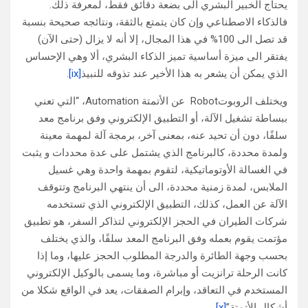
يحتاج الخبير البشري الى بضعة دقائق فقط، لمعرفة ذلك.
فالذكاء الاصطناعي وإن كان يتمتع بالثقة، ونتائجه صحيحة بنسبة
قد تصل الى 100% في هذا المجال، إلا أنه لا يزال (حتى الآن)
يفتقر الى ميزة أساسية تميز الذكاء البشري، ألا وهي الإحساس
الذي يمكن أن يشعر به هذا الأخير عند تذوقه للنبيذ
[ix]
.
ويختلف الروبوتRobot عن الأتمتة Automation، “التي تعني
ببساطة تشغيل الآلة، أو التطبيق الإلكتروني وفق برنامج معد
سلفًا، دون أن تحيد عنه، بمعنى آخر، برمجة آلة لمهمة معينة
ولمدة محددة، كالبرنامج الذي يشتمل على عدة محددات و يثبت
في الغسالة الأوتوماتيكية، لتقوم بمهمة واحدة وهي غسيل
الملابس، لمدة زمنية محددة، الى أن ينتهي البرنامج وتتوقف
الآلة عن العمل، كذلك، التطبيق الإلكتروني الذي تستخدمه
شركات الطيران في الحجز الإلكتروني لتذاكر السفر، هو تطبيق
مؤتمت يقوم بعمله وفق البرنامج المعد سلفًا، والذي يختلف
بحسب وجهة الطائرة والدرجة المطلوب الحجز عليها، وما إذا
كانت الرحلة ترانزيت أو مباشرة، وما يسمى بالوكيل الإلكتروني
المستخدم في التعاقد، وإبرام الصفقات، يعد في الواقع شكلا من
أشكال الأتمتة”
[x]
.