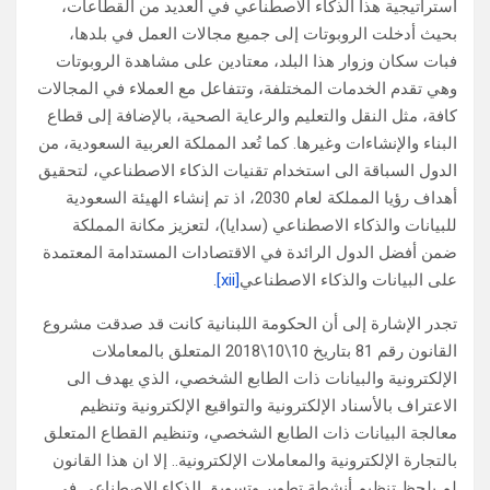
استراتيجية هذا الذكاء الاصطناعي في العديد من القطاعات،
بحيث أدخلت الروبوتات إلى جميع مجالات العمل في بلدها،
فبات سكان وزوار هذا البلد، معتادين على مشاهدة الروبوتات
وهي تقدم الخدمات المختلفة، وتتفاعل مع العملاء في المجالات
كافة، مثل النقل والتعليم والرعاية الصحية، بالإضافة إلى قطاع
البناء والإنشاءات وغيرها. كما تُعد المملكة العربية السعودية، من
الدول السباقة الى استخدام تقنيات الذكاء الاصطناعي، لتحقيق
أهداف رؤيا المملكة لعام 2030، اذ تم إنشاء الهيئة السعودية
للبيانات والذكاء الاصطناعي (سدايا)، لتعزيز مكانة المملكة
ضمن أفضل الدول الرائدة في الاقتصادات المستدامة المعتمدة
على البيانات والذكاء الاصطناعي
[xii]
.
تجدر الإشارة إلى أن الحكومة اللبنانية كانت قد صدقت مشروع
القانون رقم 81 بتاريخ 10\10\2018 المتعلق بالمعاملات
الإلكترونية والبيانات ذات الطابع الشخصي، الذي يهدف الى
الاعتراف بالأسناد الإلكترونية والتواقيع الإلكترونية وتنظيم
معالجة البيانات ذات الطابع الشخصي، وتنظيم القطاع المتعلق
بالتجارة الإلكترونية والمعاملات الإلكترونية.. إلا ان هذا القانون
لم يلحظ تنظيم أنشطة تطوير وتسويق الذكاء الاصطناعي في