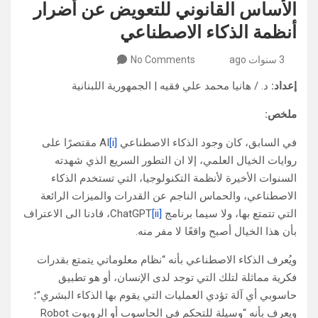
الأساس القانوني للتعويض عن أضرار
أنظمة الذكاء الاصطناعي
3 سنوات ago
No Comments
إعداد:
د. / هانيا محمد علي فقيه | الجمهورية اللبنانية
ملخص:
في السابق، كان وجود الذكاء الاصطناعي AI
[i]
مقتصرًا على
روايات الخيال العلمي، إلا ان التطور السريع الذي شهدته
السنوات الأخيرة لأنظمة التكنولوجيا، التي تستخدم الذكاء
الاصطناعي، والحماس الناجم عن القدرات والميزات الرائعة
التي تتمتع بها، ولا سيما برنامج ChatGPT
[ii]
، قادنا الى الاعتراف
بأن هذا الخيال أصبح واقعًا لا مفر منه.
ويُعرف الذكاء الاصطناعي بأنه “نظام معلوماتي يتمتع بقدرات
فكرية مماثلة لتلك التي توجد لدى الإنسان، أو هو تطبيق
حاسوبي أي آلة تؤدي العمليات التي يقوم بها الذكاء البشري”؛
ويعرف بأنه “وسيلة للتحكم في الحاسوب أو الروبوت Robot