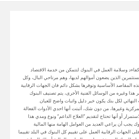
فاءد وسلامة العمل في البنوك لتتمكن من خدمة الاقتصاد
مستثمرین الذین یضعون أموالھم لدیھا، وھم مرتاحي البال، وكل
 المقاصد الأساسیة وتوفرھا بشكل دائم فان الجھات الرقابیة
 ھذا وغیره من الوسائل الفنیة الأخرى، یتم تصنیف البنوك
لنھائي لكل بنك یكون خیر دلیل واثبات واضح للعیان.
لمركزیة وغیرھا، من دون شك، أثبتت أنھا احدي الأدوات الفعالة
استمرار أو أنھا تحتاج لتقدیم “العلاج الداعم” ونوع ومدي ھذا
ك یجب أن یراعي العدید من العوامل الھامة منھا المالیة
على الجھات الرقابیة العمل على تقییم كل البنوك في البلد تقییما