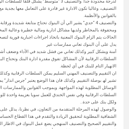
لدرجة محدودة جدا. والتصنیف 3 “متوسط” یشك
التصنیف، وغالبا تكون الادارة غیر قادرة على التعامل معھا بجدیة م
بالقوانین والأنظمة.
والتصنیف 4 “حدي” یشیر الي أن البنوك تحتاج متابعة شدیدة 
ومحفوفة بالمخاطر ولدیھا مشاكل اداریة ومالیة خطیرة وعالیة المخ
یدل على أن البنوك تعاني ممارسات غیر
آمنة وبشكل كبیر وكذلك تعاني من فشل شدید في الأداء وضعف أشد ف
السلطات الرقابیة لأن المشاكل تفوق مقدرة ادارة البنك وتحتاج ال
الانھیار التام للبنك في أي لحظة.
ان التقییم والتصنیف المھني السلیم یمكن السلطات الرقابیة وكذلك
تشیر لھ بوصلة التقییم. وكذلك فان ھذا الوضع یعتبر “جرس انذار” 
الوسائل المطلوبة لھذه المواجھة. وبموجب القوانین والممارسات ا
السلطات الرقابیة وفي نفس الخندق للعمل سویا بعزیمة واحدة للو
ولكل بنك على حدة…
والوصول لھذه المرحلة المتقدمة من التعاون، في نظرنا، یدلل عل
الشفافیة المطلوبة لتحقیق الریادة والتقدم في ھذا القطاع الحساس و
والتقییم الصحیح والتصنیف المنھجي یضع عمل البنوك في الاطار ا