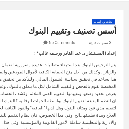
ابحاث ودراسات
أسس تصنیف وتقییم البنوك
3 سنوات ago
No Comments
إعداد | المستشار د. عبد القادر ورسمه غالب* :
یتم الترخیص للبنوك بعد استیفاء متطلبات عدیدة وضروریة لضمان ك
والزبائن، وكذلك من أجل منح الحمایة الكافیة لأموال المودعین وال
ھذا یساعد في تحقیق سیاسة الشمول المالي. وللتأكد من تحقیق ھذه
المختصة تقوم بالفحص والتقییم الشامل لكل ما یتعلق بالبنوك، وعبر
بغرض تحدید وضعھا وتقییمھا التقییم الفني الملائم. وكشف الحساب ا
ان النظم المتبعة لتقییم البنوك بواسطة الجھات الرقابیة كالبنوك ا
لتقییم مدي قوة ومتانة البنوك وھل لدیھا “العافیة” والقوة الكافیة لل
العلاج ومدة تطبیقھ…الخ. وفي ھذا الخصوص، فان نظام التقییم للبنو
والاداریة والتنظیمیة شاملة الأمور القانونیة والمؤسسیة. وفي ھذا، 