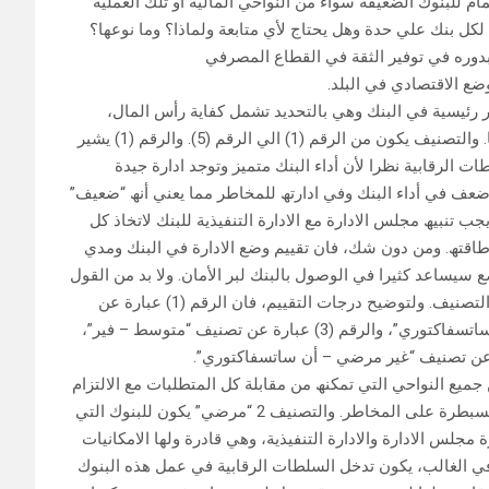
م للبنوك الضعیفة سواء من النواحي المالیة أو تلك العملیة
 لكل بنك علي حدة وھل یحتاج لأي متابعة ولماذا؟ وما نوعھا؟
دوره في توفیر الثقة في القطاع المصرفي
ضع الاقتصادي في البلد.
 رئیسیة في البنك وھي بالتحدید تشمل كفایة رأس المال،
الموجودات، الایرادات، الادارة، السیولة وادارة المخاطر بكل أنواعھا. والتصنیف یكون من الرقم (1) الي الرقم (5). والرقم (1) یشیر
ت الرقابیة نظرا لأن أداء البنك متمیز وتوجد ادارة جیدة
ف الأقل وذلك لوجود ضعف في أداء البنك وفي ادارتھ للمخاطر مما یعني أنھ “ضعیف”
جب تنبیھ مجلس الادارة مع الادارة التنفیذیة للبنك لاتخاذ كل
وطاقتھ. ومن دون شك، فان تقییم وضع الادارة في البنك ومدي
یساعد كثیرا في الوصول بالبنك لبر الأمان. ولا بد من القول
أن دور الادارة ھام ولھ أثر كبیر ویجب منح ھذا الدور كل العنایة عند التصنیف. ولتوضیح درجات التقییم، فان الرقم (1) عبارة عن
تصنیف “قوي – سترونق”، والرقم (2) عبارة عن تصنیف “مرضي – ساتسفاكتوري”، والرقم (3) عبارة عن تصنیف “متوسط – فیر”،
وة من جمیع النواحي التي تمكنھ من مقابلة كل المتطلبات مع الالتزام
التام بالقوانین والأنظمة اضافة الي عدم وجود أي نقطة ضعف مع السبطرة على المخاطر. والتصنیف 2 “مرضي” یكون للبنوك التي
س الادارة والادارة التنفیذیة، وھي قادرة ولھا الامكانیات
. وفي الغالب، یكون تدخل السلطات الرقابیة في عمل ھذه البنوك