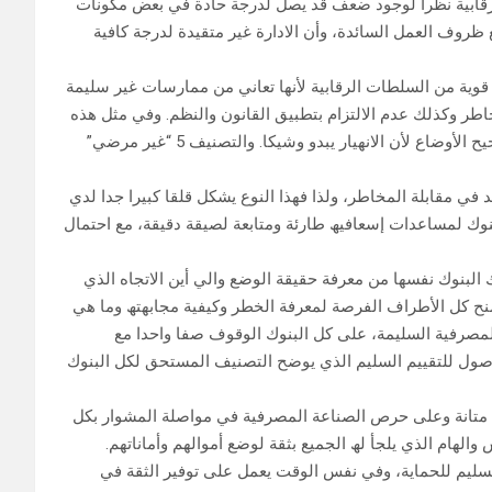
ل قلقا للسلطات الرقابیة نظرا لوجود ضعف قد یصل لدرجة حادة في بعض مكونات
ع ظروف العمل السائدة، وأن الادارة غیر متقیدة لدرجة كافیة
ورقابة قویة من السلطات الرقابیة لأنھا تعاني من ممارسات غیر سلیمة
اطر وكذلك عدم الالتزام بتطبیق القانون والنظم. وفي مثل ھذه
الحالات یتم الزام البنوك المعنیة باتخاذ اجراءات اجباریة فوریة لتصحیح الأوضاع لأن الانھیار یبدو وشیكا. والتصنیف 5 “غیر مرضي”
ي مقابلة المخاطر، ولذا فھذا النوع یشكل قلقا كبیرا جدا لدي
بنوك لمساعدات إسعافیھ طارئة ومتابعة لصیقة دقیقة، مع احتمال
 البنوك نفسھا من معرفة حقیقة الوضع والي أین الاتجاه الذي
یمنح كل الأطراف الفرصة لمعرفة الخطر وكیفیة مجابھتھ وما ھي
لمصرفیة السلیمة، على كل البنوك الوقوف صفا واحدا مع
صول للتقییم السلیم الذي یوضح التصنیف المستحق لكل البنوك
ى متانة وعلى حرص الصناعة المصرفیة في مواصلة المشوار بكل
الھام الذي یلجأ لھ الجمیع بثقة لوضع أموالھم وأماناتھم.
لسلیم للحمایة، وفي نفس الوقت یعمل على توفیر الثقة في