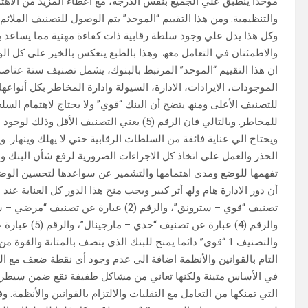
موحدا ینطبق علي الجمیع بنفس الدرجة، مع اعطاء المزید من الاھتما
والتنظیمیة. ومن ھذا التقییم “الموحد” یتم الوصول للتصنیف الملائم
وكل ھذا یدل علي وجود سلطة رقابیة ذات كفاءة مھنیة مما یساعد ب
والاطمئنان في التعامل معھ. وھذا بالطبع ینعكس بالخیر على كل الو
ان ھذا التقییم “الموحد” المرتبط بالبنوك، یشمل تصنیف ستة عناصر
للتصنیف الأعلى ومنھ یتضح أن البنك “قوي” ولا یحتاج لاھتمام السلطا
للمخاطر. وبالتالي فان الرقم (5) یعني التصنی
ویحتاج الي عنایة فائقة من السلطات الرقابیة حتي لا یھلك وینھار. وی
الحذر والعمل علي اتخاذ كل الاجراءات الضروریة لرفع شأن البنك 
تفھمھا للوضع ومدي اھتمامھا والتشمیر عن سواعدھا لتحسین الوضع س
والرقم (4) عبارة عن تصنیف “حدي – مارجینال”، والرقم (5) عبارة عن تصنیف “غیر مرضي – أن ساتسفاكتوري”.
والتصنیف 1 “قوي” دائما یمنح للبنك الذي یتصف بالمتانة والق
في الأساس متینة ولكنھا تعاني من مشاكل طفیفة تقع ضمن سیطرة مجل
التي تمنكھا من التعامل مع التقلبات والالتزام بالقوانین والأنظمة