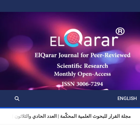
ENGLISH
مجلة القرار للبحوث العلمية المحكّمة | العدد الحادي والثلاثون | المجلد 11 | تموز (يول