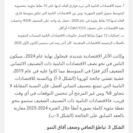
أ. نسبة الاقتصادات النامية التي تزيد فوارق العائد لديها على 10 نقاط مئوية، محسوبة
كمتوسط سنوي للقيم الشهرية. ومن بين الاقتصادات النامية التي تجاوز متوسط فارق
العائد لديها 10 نقاط مئوية في عام 2023، حصل بلد واحد على التصنيف B3/B- وحصلت
بقية الاقتصادات على تصنيف Caa1/CCC+ أو أقل.
ب. إجماليات 12 شهرًا متتابعًا لإصدار حكومات الاقتصادات النامية للسندات المقومة
بالعملات الرئيسية للاقتصادات المتقدمة. كان آخر رصد في ديسمبر/كانون الأول 2023.
وكانت الآثار الاقتصادية شديدة، فبحلول نهاية عام 2024، سيكون
الناس في نحو نصف الاقتصادات النامية ذات التصنيف الائتماني
الضعيف أكثر فقرًا في المتوسط مما كانوا عليه في عام 2019،
عشية تفشي جائحة كورونا (الشكل 3-أ). وبالنسبة للاقتصادات
النامية التي تتمتع بتصنيف ائتماني أفضل، فإن النسبة المقابلة لا
تتجاوز 8%. ومن غير المرجح أن تتحسن التوقعات في أي وقت
قريب، فالاقتصادات النامية ذات التصنيف الضعيف ستنمو بنحو
نقطة مئوية كاملة بصورة أبطأ خلال الفترة 2024-2025 مقارنة
بالعقد السابق على الجائحة (الشكل 3-ب).
الشكل 3. تباطؤ التعافي وضعف آفاق النمو