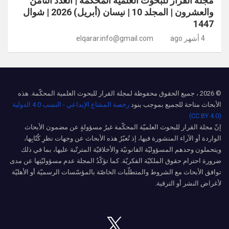
مجلة القرار للبحوث العلمية المحكّمة | العدد الثامن
والعشرون | المجلد 10 | نيسان (أبريل) 2026 | شوال
1447
4 أشهر ago
elqarar.info@gmail.com
© 2026 ، جميع الحقوق محفوظة لمجلة القرار للبحوث العلمية المحكّمة. هذه
الأبحاث متاحة للجميع بموجب بنود
رخصة المشاع الإبداعي - النسب 4.0 الدولية
(CC BY 4.0)
إنّ مجلة القرار للبحوث العلميّة المحكّمة غيرُ مسؤولةٍ عن مضمون الأبحاث
الواردة أو الآراء المنشورة فيها، إذ تُعبّرُ هذه الأبحاث عن وجهات نظرِ كُتّابِها،
ويتحملون وحدهم المسؤوليّة القانونيّة والأخلاقيّة المترتّبة عليها، بما في ذلك
ضرورة احترام حقوق الملكيّة الفكريّة. كما تؤكّدُ المجلة عدم مسؤوليّتِها عن مدى
توافق الأبحاث مع الشروط والمتطلّبات الخاصّة بالمؤسّسات الرسميّة أو الأهليّة
لأغراض النشر أو الترقية.