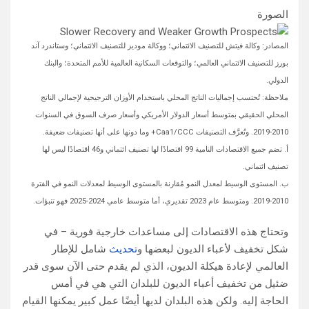
الصورة
المصادر: وكالة فيتش للتصنيف الائتماني؛ ووكالة موديز للتصنيف الائتماني؛ وستاندرد آند
بورز للتصنيف الائتماني العالمي؛ والتوقعات السكانية العالمية للأمم المتحدة؛ والبنك
الدولي.
ملاحظة: تُحتسب إجماليات الناتج المحلي باستخدام الأوزان الترجيحية لإجمالي الناتج
المحلي الحقيقي بمتوسط أسعار الدولار الأمريكي وأسعار صرف السوق في السنوات
2010-2019. وتُعرَّف التصنيفات Caa1/CCC+ وما دونها على أنها تصنيفات ضعيفة.
أ. تضم جميع الاقتصادات النامية 99 اقتصادًا لها تصنيف ائتماني و46 اقتصادًا ليس لها
تصنيف ائتماني.
ب. المستوى الوسيط لمعدل النمو مُقارنة بالمستوى الوسيط لمعدلات النمو في الفترة
2010-2019. ومتوسط عام 2023 تقديري، أما متوسط عامي 2024-2025 فهو تنبؤات.
وتحتاج هذه الاقتصادات إلى مساعدات خارجية فورية – في
شكل تخفيف لأعباء الديون لبعضها و
تحديث
شامل للإطار
العالمي لإعادة هيكلة الديون، الذي لم يقدم حتى الآن سوى قدر
ضئيل من تخفيف أعباء الديون للبلدان التي هي في أمس
الحاجة إليه. ولكن هذه البلدان لديها أيضًا عمل كبير يمكنها القيام