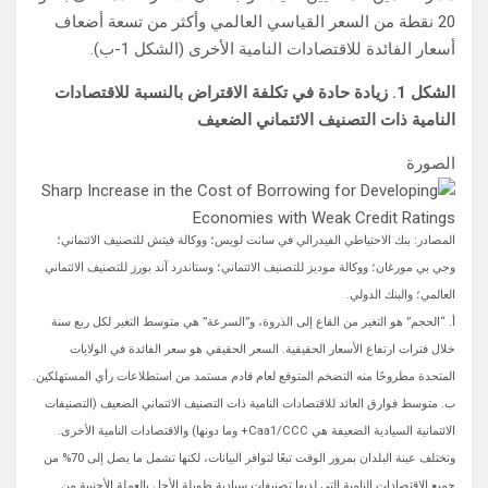
20 نقطة من السعر القياسي العالمي وأكثر من تسعة أضعاف
أسعار الفائدة للاقتصادات النامية الأخرى (الشكل 1-ب).
الشكل 1. زيادة حادة في تكلفة الاقتراض بالنسبة للاقتصادات
النامية ذات التصنيف الائتماني الضعيف
الصورة
المصادر: بنك الاحتياطي الفيدرالي في سانت لويس؛ ووكالة فيتش للتصنيف الائتماني؛
وجي بي مورغان؛ ووكالة موديز للتصنيف الائتماني؛ وستاندرد آند بورز للتصنيف الائتماني
العالمي؛ والبنك الدولي.
أ. “الحجم” هو التغير من القاع إلى الذروة، و”السرعة” هي متوسط التغير لكل ربع سنة
خلال فترات ارتفاع الأسعار الحقيقية. السعر الحقيقي هو سعر الفائدة في الولايات
المتحدة مطروحًا منه التضخم المتوقع لعام قادم مستمد من استطلاعات رأي المستهلكين.
ب. متوسط فوارق العائد للاقتصادات النامية ذات التصنيف الائتماني الضعيف (التصنيفات
الائتمانية السيادية الضعيفة هي Caa1/CCC+ وما دونها) والاقتصادات النامية الأخرى.
وتختلف عينة البلدان بمرور الوقت تبعًا لتوافر البيانات، لكنها تشمل ما يصل إلى 70% من
جميع الاقتصادات النامية التي لديها تصنيفات سيادية طويلة الأجل بالعملة الأجنبية من