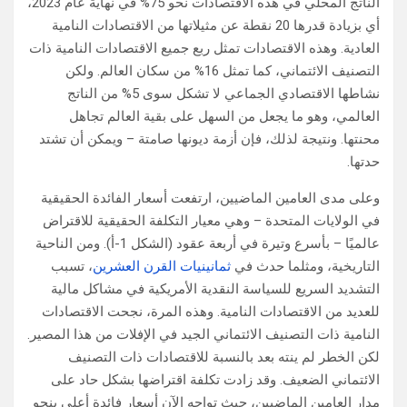
الناتج المحلي في هذه الاقتصادات نحو 75% في نهاية عام 2023،
أي بزيادة قدرها 20 نقطة عن مثيلاتها من الاقتصادات النامية
العادية. وهذه الاقتصادات تمثل ربع جميع الاقتصادات النامية ذات
التصنيف الائتماني، كما تمثل 16% من سكان العالم. ولكن
نشاطها الاقتصادي الجماعي لا تشكل سوى 5% من الناتج
العالمي، وهو ما يجعل من السهل على بقية العالم تجاهل
محنتها. ونتيجة لذلك، فإن أزمة ديونها صامتة – ويمكن أن تشتد
حدتها.
وعلى مدى العامين الماضيين، ارتفعت أسعار الفائدة الحقيقية
في الولايات المتحدة – وهي معيار التكلفة الحقيقية للاقتراض
عالميًا – بأسرع وتيرة في أربعة عقود (الشكل 1-أ). ومن الناحية
التاريخية، ومثلما حدث في
ثمانينيات القرن العشرين
، تسبب
التشديد السريع للسياسة النقدية الأمريكية في مشاكل مالية
للعديد من الاقتصادات النامية. وهذه المرة، نجحت الاقتصادات
النامية ذات التصنيف الائتماني الجيد في الإفلات من هذا المصير.
لكن الخطر لم ينته بعد بالنسبة للاقتصادات ذات التصنيف
الائتماني الضعيف. وقد زادت تكلفة اقتراضها بشكل حاد على
مدار العامين الماضيين، حيث تواجه الآن أسعار فائدة أعلى بنحو