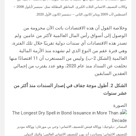
وكالات التصنيف الائتماني الثلاث الكبرى. المناطق المظللة تمثل: سبتمبر/أيلول 2008 –
أغسطس/آب 2009 ويناير/كانون الثاني – ديسمبر/كانون الأول 2020.
وخلاصة القول أن هذه الاقتصادات باتت الآن محرومة من
الوصول إلى أسواق رأس المال العالمية لأكثر من عامين. ولم
تصدر هذه الاقتصادات أي سندات دولية تقريبًا خلال تلك الفترة،
وهي فترة عقم من النوع الذي لم نشهده منذ الأزمة المالية
العالمية (الشكل 2-ب). وليس من المستغرب أن 11 اقتصادًا منها
تخلفت عن السداد منذ عام 2020، وهو عدد يقترب من إجمالي
العقدين السابقين.
الشكل 2. أطول موجة جفاف في إصدار السندات منذ أكثر من
عشر سنوات
الصورة
المصادر: ديلوجيك؛ ووكالة فيتش للتصنيف الائتماني؛ وجي بي مورغان؛ ووكالة موديز
للتصنيف الائتماني؛ وستاندرد آند بورز للتصنيف الائتماني العالمي؛ والبنك الدولي.