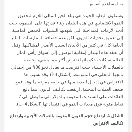
به لمساعدة أنفسها.
وستكون البداية الجيدة هي بناء الحيز المالي اللازم لتحقيق
النمو الاقتصادي في هذه البلدان وبناء قدرتها على الصمود، حيث
أدت الأزمات المتداخلة التي شهدتها السنوات الخمس الماضية
إلى تعميق تحديات الديون، لكن عدم حصافة الممارسات المالية
العامة كان في كثير من الأحيان السبب الأصلي لمشاكلها. وقبل
أن تفقد هذه البلدان إمكانية الوصول إلى أسواق رأس المال
العالمية، كانت حكوماتها تقترض أكثر مما ينبغي، وخاصة
بالعملات الأجنبية، حيث اقترضت ما يعادل نحو 30% من إجمالي
ناتجها المحلي في المتوسط (الشكل 4-أ). وقد تسبب هذا
الاقتراض في إدخال العديد منها في حلقة مفرغة مألوفة: فمع
ضعف العملات المحلية، ارتفعت تكاليف الديون، مما دفع
العائدات على السندات المقومة بالدولار إلى ما يصل إلى 7
نقاط مئوية فوق معدلات النمو في اقتصاداتها (الشكل 4-ب).
الشكل 4. ارتفاع حجم الديون المقومة بالعملات الأجنبية وارتفاع
تكاليف الاقتراض