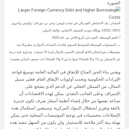
الصورة
المصادر: بنك الاحتياطي الفيدرالي في سانت لويس؛ وجي بي مورغان؛ وكوسي وآخرون
(2021؛ 2022)؛ ووكالة موديز للتصنيف الائتماني؛ والبنك الدولي.
أ. القيم الوسيطة. القيم حتى الربع الثاني من عام 2023.
ب. المستويات الوسيطة للمتوسط السنوي لعائدات السندات الدولارية مطروحًا منه
متوسطات نمو إجمالي الناتج المحلي الاسمي بالدولار لمدة 10 سنوات. وتتراوح عينة درجة
غير الاستثمار بين 15 و41 اقتصادًا (منها ما بين 9 و19 اقتصادًا ذات تصنيف ائتماني ضعيف).
ويعني بناء الحيز المتاح للإنفاق في المالية العامة توسيعَ قواعد
الإيرادات الحكومية وتحديد أولويات الإنفاق العام. فعلى سبيل
المثال، من الممكن التخلي عن الدعم الذي يشجع على
الإسراف. وعلى الجانب النقدي، يمكن لهذه الاقتصادات أن
تساعد نفسها من خلال إنشاء أنظمة أسعار صرف تكون جديرة
بالثقة وتعزيز استقلال البنوك المركزية. وسيتعين استكمال هذه
الإصلاحات بتحسينات في نوعية المؤسسات المحلية حتى يمكن
تهيئة بيئة أكثر ملاءمة للاستثمار. ولن يكون من السهل تنفيذ هذه