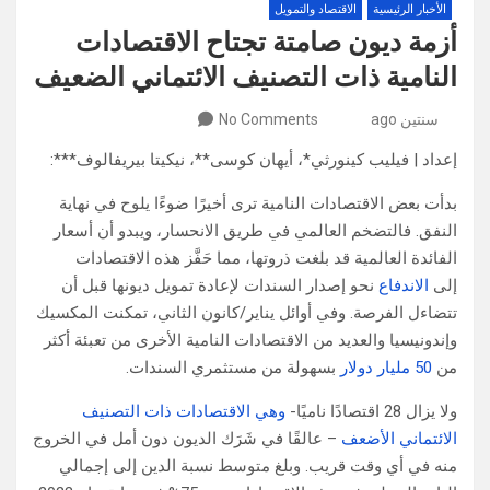
الأخبار الرئيسية
الاقتصاد والتمويل
أزمة ديون صامتة تجتاح الاقتصادات
النامية ذات التصنيف الائتماني الضعيف
سنتين ago
No Comments
إعداد | فيليب كينورثي*، أيهان كوسى**، نيكيتا بيريفالوف***:
بدأت بعض الاقتصادات النامية ترى أخيرًا ضوءًا يلوح في نهاية
النفق. فالتضخم العالمي في طريق الانحسار، ويبدو أن أسعار
الفائدة العالمية قد بلغت ذروتها، مما حَفَّز هذه الاقتصادات
إلى
الاندفاع
نحو إصدار السندات لإعادة تمويل ديونها قبل أن
تتضاءل الفرصة. وفي أوائل يناير/كانون الثاني، تمكنت المكسيك
وإندونيسيا والعديد من الاقتصادات النامية الأخرى من تعبئة أكثر
من
50 مليار دولار
بسهولة من مستثمري السندات.
ولا يزال 28 اقتصادًا ناميًا-
وهي الاقتصادات ذات التصنيف
الائتماني الأضعف
– عالقًا في شَرَك الديون دون أمل في الخروج
منه في أي وقت قريب. وبلغ متوسط نسبة الدين إلى إجمالي