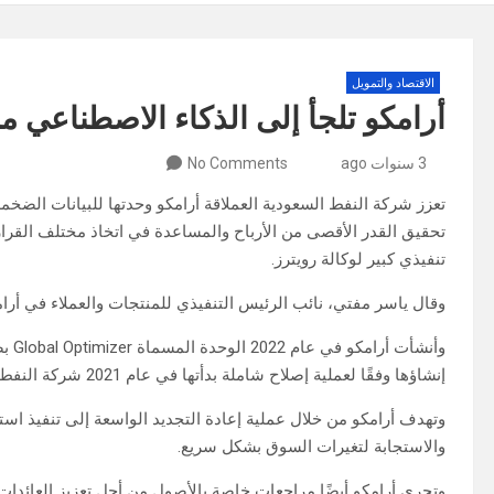
الاقتصاد والتمويل
أرامكو تلجأ إلى الذكاء الاصطناعي من
3 سنوات ago
No Comments
تعزز شركة النفط السعودية العملاقة أرامكو وحدتها للبيانات الضخ
تحقيق القدر الأقصى من الأرباح والمساعدة في اتخاذ مختلف القرار
تنفيذي كبير لوكالة رويترز.
وقال ياسر مفتي، نائب الرئيس التنفيذي للمنتجات والعملاء في أرامكو: “لدينا 70 شخصًا يعملون على هذا، وما زل
وأنش
إنشاؤها وفقًا لعملية إصلاح شاملة بدأتها في عام 2021 شركة النفط الحكومية العملاقة.
وتهدف أرامكو من خلال عملية إعادة التجديد الواسعة إلى تنفيذ ا
والاستجابة لتغيرات السوق بشكل سريع.
وتجري أرامكو أيضًا مراجعات خاصة بالأصول من أجل تعزيز العائدات.