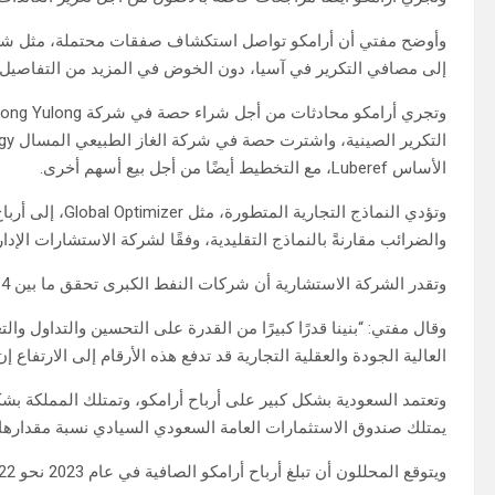
وأوضح مفتي أن أرامكو تواصل استكشاف صفقات محتملة، مثل شراء 
إلى مصافي التكرير في آسيا، دون الخوض في المزيد من التفاصيل.
الأساس Luberef، مع التخطيط أيضًا من أجل بيع أسهم أخرى.
وتؤدي النماذج الت
والضرائب مقارنةً بالنماذج التقليدية، وفقًا لشركة الاستشارات الإدارية Oliver Wyman، التي قدمت المشورة في الم
وتقدر الشركة الاستشارية أن شركات النفط الكبرى تحقق ما بين 4 دولارات و7 دولارات من أرباح المصب لكل برميل من النفط.
وقال مفتي: “بنينا قدرًا كبيرًا من القدرة على التحسين والتداول وا
العالية الجودة والعقلية التجارية قد تدفع هذه الأرقام إلى الارتفاع 
يمتلك صندوق الاستثمارات العامة السعودي السيادي نسبة مقدارها 8 في المئة.
ويتوقع المحللون أن تبلغ أرباح أرامكو الصافية في عام 2023 نحو 122 مليار دولار، وفقًا لبيانات الشركة المالية LSEG.