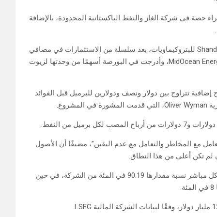
حصة في شركة الغاز والنفط الباكستانية المحدودة، بالإضافة
وتجري أرامكو محادثات من أجل شراء حصة في شركة Shandong Yulong للبتروكيماويات، بعد سلسلة من الاستثمارات في مصافي
التكرير الصينية، واشترت حصة في شركة الغاز الطبيعي المسال MidOcean Energy، وأدرجت في البورصة أسهمًا من وحدتها لزيوت
جارية المتطورة، مثل Global Optimizer، إلى أرباح إضافية تتراوح بين دولار ونصف ودولارين للبرميل قبل الفوائد
شروع.
لتعامل مع المخاطر والتعامل مع عدم اليقين”، مضيفًا أن الأصول
إن لم تكن أعلى من هذا النطاق.
وتعتمد السعودية بشكل كبير على أرباح أرامكو، وتمتلك المملكة بشكل مباشر نسبة مقدارها 90.19 في المئة من الشركة، في حين