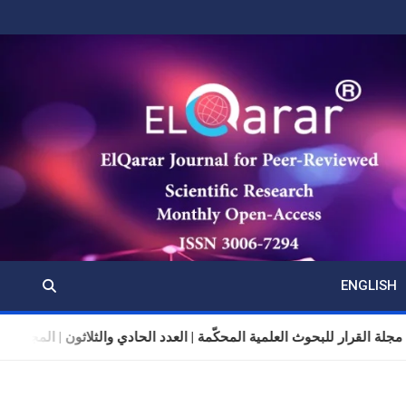
ENGLISH
مجلة القرار للبحوث العلمية المحكّمة | العدد الحادي والثلاثون | المجلد 11 | تموز (يوليو) 26