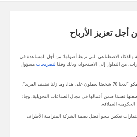
 أجل تعزيز الأرباح
مة والذكاء الاصطناعي التي تربط أصولها؛ من أجل المساعدة في
ات، من التداول إلى الاستحواذ، وذلك وفقًا
لتصريحات
مسؤول
نا نضيف المزيد”.
أت أرامكو في عام 2022 الوحدة المسماة Global Optimizer بصفتها قسمًا ضمن أعمالها في مجال الصناعات التحويلية، وجاء
ستثمارات تعكس بنحو أفضل بصمة الشركة المترامية الأطراف