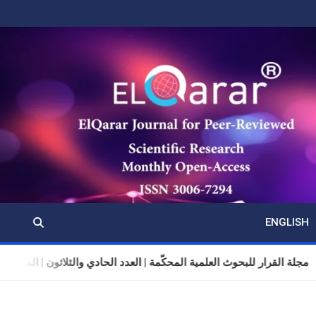
ENGLISH
مجلة القرار للبحوث العلمية المحكّمة | العدد الحادي والثلاثون | المجلد 11 | تموز (يوليو) 026