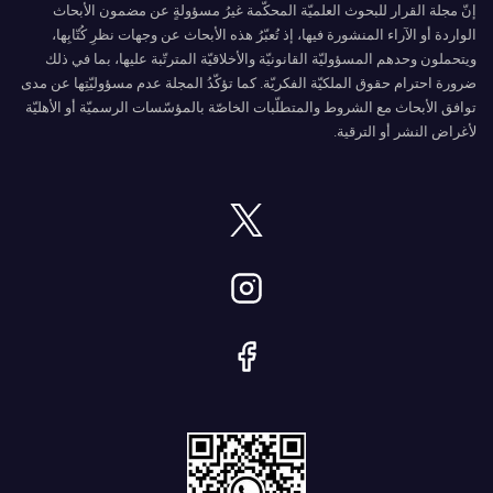
إنّ مجلة القرار للبحوث العلميّة المحكّمة غيرُ مسؤولةٍ عن مضمون الأبحاث
الواردة أو الآراء المنشورة فيها، إذ تُعبّرُ هذه الأبحاث عن وجهات نظرِ كُتّابِها،
ويتحملون وحدهم المسؤوليّة القانونيّة والأخلاقيّة المترتّبة عليها، بما في ذلك
ضرورة احترام حقوق الملكيّة الفكريّة. كما تؤكّدُ المجلة عدم مسؤوليّتِها عن مدى
توافق الأبحاث مع الشروط والمتطلّبات الخاصّة بالمؤسّسات الرسميّة أو الأهليّة
لأغراض النشر أو الترقية.