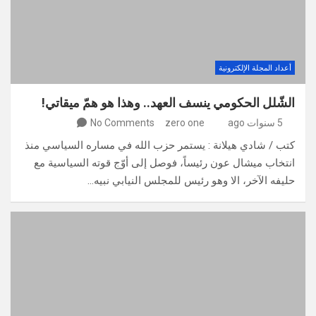
أعداد المجلة الإلكترونية
الشّلل الحكومي ينسف العهد.. وهذا هو همّ ميقاتي!
5 سنوات ago
zero one
No Comments
كتب / شادي هيلانة : يستمر حزب الله في مساره السياسي منذ
انتخاب ميشال عون رئيساً، فوصل إلى أوّج قوته السياسية مع
حليفه الآخر، الا وهو رئيس للمجلس النيابي نبيه…