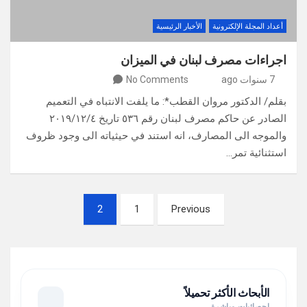
أعداد المجلة الإلكترونية
الأخبار الرئيسية
اجراءات مصرف لبنان في الميزان
7 سنوات ago
No Comments
بقلم/ الدكتور مروان القطب*: ما يلفت الانتباه في التعميم
الصادر عن حاكم مصرف لبنان رقم ٥٣٦ تاريخ ٢٠١٩/١٢/٤
والموجه الى المصارف، انه استند في حيثياته الى وجود ظروف
استثنائية تمر…
تعدد
2
1
Previous
صفحات
المقالات
الأبحاث الأكثر تحميلاً
إحصائيات مباشرة