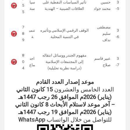
3
حسين
تأثير السياسات النفطية على
سيا
5
5-
محمد جواد
العلاقات الصينية – الهندية
سة
5
مصطفى
7
3
الوقف الرقمي الإسلامي وتأثيره
تنمي
سليم
8
6-
في التنمية المحلية
ة
نداف
9
مفهوم الجندر ووسائل انتقاله
8
3
عبير قاسم
اجت
إلى المجتمعات الإسلامية
0
7-
صلاح
ماع
(دراسة نظرية تحليلية)
4
موعد إصدار العدد القادم
العدد الخامس والعشرون 1
5 كانون الثاني
(يناير) 2026م الموافق 26 رجب 1447هـ
– آخر موعد لاستلام الأبحاث 8 كانون الثاني
(يناير) 2026م الموافق 19 رجب 1447هـ
للتواصل من خلال الواتساب WhatsApp