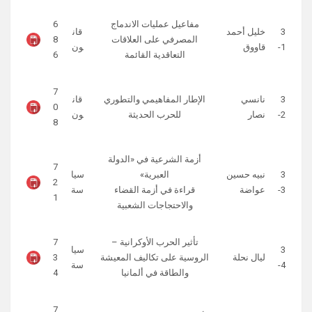
مفاعيل عمليات الاندماج
6
3
خليل أحمد
قان
المصرفي على العلاقات
8
1-
قاووق
ون
التعاقدية القائمة
6
7
3
نانسي
الإطار المفاهيمي والتطوري
قان
0
2-
نصار
للحرب الحديثة
ون
8
أزمة الشرعية في «الدولة
7
3
نبيه حسين
العبرية»
سيا
2
3-
عواضة
قراءة في أزمة القضاء
سة
1
والاحتجاجات الشعبية
تأثير الحرب الأوكرانية –
7
3
سيا
ليال نحلة
الروسية على تكاليف المعيشة
3
4-
سة
والطاقة في ألمانيا
4
7