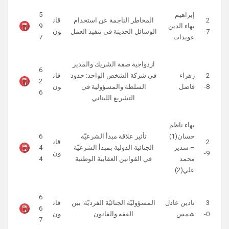
إبراهيم
5
2
المخاطر الناجمة عن استخدام
قان
بهاء الدين
9
7-
الوسائل الحديثة في تنفيذ العمل
ون
عويدات
7
ازدواجية صفة الشريك والمدير
6
2
زهراء
في شركة الشخص الواحد: حدود
قان
2
8-
فاضل
السلطة والمسؤولية في
ون
6
التشريع اللبناني
بهاء ناظم
حسان(1)
تأثير علاقة مبدأ الشرعيّة
6
2
قان
– سدير
الجنائية الدولية بمبدأ الشرعيّة
4
9-
ون
محمد
في القوانين العقابية الوطنية
4
علي(2)
6
3
نادين عادل
المسؤوليّة الجنائيّة الفرديّة: بين
قان
6
0-
شمس
الفقه والقانون
ون
7