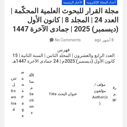
أعداد المجلة الإلكترونية
الأخبار الرئيسية
مجلة القرار للبحوث العلمية المحكّمة |
العدد 24 | المجلد 8 | كانون الأول
(ديسمبر) 2025 | جمادى الآخرة 1447
8 أشهر ago
No Comments
فهرس
العدد الرابع والعشرون | المجلد الثامن | السنة الثانية | 15
كانون الأول (ديسمبر) 2025م | 24 جمادى الآخرة 1447هـ
ص
الأق
ف
تنزي
سا
مؤلف /
ح
ل
رق
م
مؤلفون
ة
Do
م
عنوان البحث Title
Se
wn
P
Author(s
cti
№
loa
a
)
on
d
g
s
e