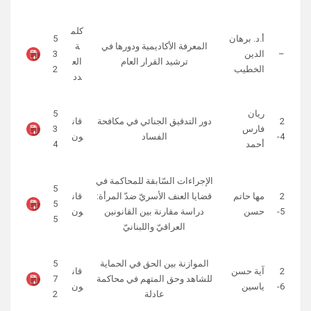
كلم
أ.د. برهان
5
المعرفة الأكاديمية ودورها في
ة
–
الدين
3
ترشيد القرار العام
الع
الخطيب
2
دد
ريان
5
2
دور التدقيق الجنائي في مكافحة
قان
فارس
3
4-
الفساد
ون
أحمد
4
الإجراءات السّابقة للمحاكمة في
5
2
مها حاتم
قضايا العنف الأسريّ ضدّ المرأة:
قان
5
5-
حسن
دراسة مقارنة بين القانونين
ون
5
العراقيّ واللبنانيّ
الموازنة بين الحق في الحماية
5
2
آية حسن
قان
للشاهد وحق المتهم في محاكمة
7
6-
ياسين
ون
عادلة
2