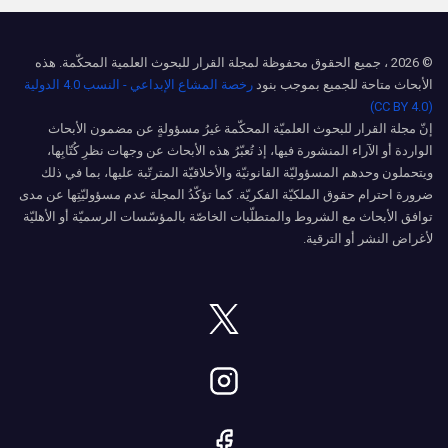
© 2026 ، جميع الحقوق محفوظة لمجلة القرار للبحوث العلمية المحكّمة. هذه
الأبحاث متاحة للجميع بموجب بنود
رخصة المشاع الإبداعي - النسب 4.0 الدولية
(CC BY 4.0)
إنّ مجلة القرار للبحوث العلميّة المحكّمة غيرُ مسؤولةٍ عن مضمون الأبحاث
الواردة أو الآراء المنشورة فيها، إذ تُعبّرُ هذه الأبحاث عن وجهات نظرِ كُتّابِها،
ويتحملون وحدهم المسؤوليّة القانونيّة والأخلاقيّة المترتّبة عليها، بما في ذلك
ضرورة احترام حقوق الملكيّة الفكريّة. كما تؤكّدُ المجلة عدم مسؤوليّتِها عن مدى
توافق الأبحاث مع الشروط والمتطلّبات الخاصّة بالمؤسّسات الرسميّة أو الأهليّة
لأغراض النشر أو الترقية.