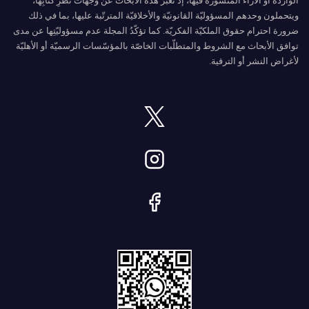
الواردة أو الآراء المنشورة فيها، إذ تُعبّرُ هذه الأبحاث عن وجهات نظرِ كُتّابِها،
ويتحملون وحدهم المسؤوليّة القانونيّة والأخلاقيّة المترتّبة عليها، بما في ذلك
ضرورة احترام حقوق الملكيّة الفكريّة. كما تؤكّدُ المجلة عدم مسؤوليّتِها عن مدى
توافق الأبحاث مع الشروط والمتطلّبات الخاصّة بالمؤسّسات الرسميّة أو الأهليّة
لأغراض النشر أو الترقية.