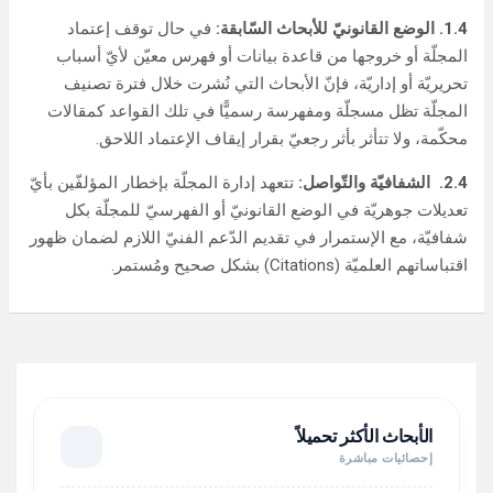
1.4. الوضع القانونيّ للأبحاث السّابقة:
في حال توقف إعتماد
المجلّة أو خروجها من قاعدة بيانات أو فهرس معيّن لأيّ أسباب
تحريريّة أو إداريّة، فإنّ الأبحاث التي نُشرت خلال فترة تصنيف
المجلّة تظل مسجلّة ومفهرسة رسميًّا في تلك القواعد كمقالات
محكّمة، ولا تتأثر بأثر رجعيّ بقرار إيقاف الإعتماد اللاحق.
2.4.
الشفافيّة والتّواصل:
تتعهد إدارة المجلّة بإخطار المؤلفّين بأيّ
تعديلات جوهريّة في الوضع القانونيّ أو الفهرسيّ للمجلّة بكل
شفافيّة، مع الإستمرار في تقديم الدّعم الفنيّ اللازم لضمان ظهور
اقتباساتهم العلميّة (Citations) بشكل صحيح ومُستمر.
الأبحاث الأكثر تحميلاً
إحصائيات مباشرة