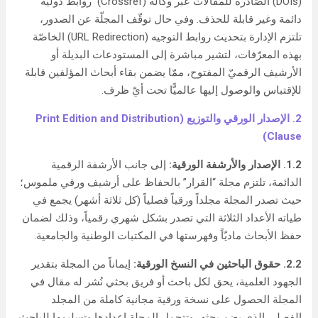
(DOIs) الصّادرة للمقالات عبر وكالة (Crossref) روابط دوليّة
دائمة وغير قابلة للحذف. وفي حال توقّف المجلّة عن الصدور،
تلتزم الإدارة بتحديث روابط التوجيه (URL Redirection) الخاصّة
بهذه المعرّفات، لتشير مباشرة إلى المستودعات البديلة أو
الأرشيف الرقميّ المفتوح، ممّا يضمن بقاء أبحاث المؤلفين قابلة
للإقتباس والوصول إليها عالميًّا تحت أيّ ظرف.
2. الإصدار الورقي والتوزيع
(
Print Edition and Distribution
)
Clause
1.2. الإصدار والأرشفة الورقية:
إلى جانب الأرشفة الرقمية
الدائمة، تلتزم مجلة “القرار” بالحفاظ على أرشيف ورقي ملموس؛
حيث تصدر المجلة مجلداً ورقياً فصلياً (كل ثلاثة أشهر) يجمع في
طياته الأعداد الثلاثة التي تصدر بشكل شهري رقمياً، وذلك لضمان
حفظ الأبحاث ماديّاً وفهرستها في المكتبات الوطنية والجامعية.
2.2. حقوق الباحثين في النسخ الورقية:
إيماناً من المجلة بتقدير
الجهود العلمية، يحق لكل باحث أو فريق بحثي نُشر له مقال في
المجلة الحصول على نسخة ورقية مجانية كاملة من المجلد
الفصلي الذي يضم بحثه، وتتحمل المجلة إعدادها وتسليمها للباحث