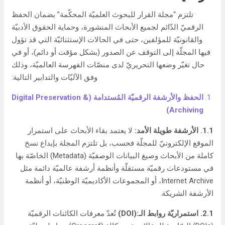
تلتزم “مجلة القرار للبحوث العلميّة المحكّمة” بضمان الحفظ
الرقميّ الدّائم لجميع الأبحاث المنشورة، وحماية الحقوق الأدبيّة
والقانونيّة للمؤلفين، حتى في الحالات الإستثنائيّة التي قد تؤول
فيها المجلّة إلى التوقف عن الصدور (بشكل مؤقت أو دائم)، أو في
حال تغيّر وضعها التحريريّ لدى منصّات الفهرسة العالميّة، وذلك
وفق الآليّات والتدابير التالية:
الحفظ والأرشفة الرقميّة المُستدامة
(Digital Preservation &
Archiving)
1.1.
الأرشفة طويلة الأمد
:
لا يعتمد بقاء الأبحاث على استمرار
الموقع الإلكترونيّ للمجلّة فحسب، بل تلتزم المجلة بإيداع نسخ
كاملة من الأبحاث وصيغ البيانات الوصفيّة (Metadata) الخاصّة بها
في مستودعات رقميّة مستقلّة وأنظمة أرشفة عالميّة دائمة مثل
Internet Archive، أو المجموعات الأكاديميّة الوطنيّة، أو أنظمة
الأرشفة الشريكة.
2.1.
استمراريّة روابط الـ
:(DOI)
تُعدّ معرفات الكائنات الرقميّة