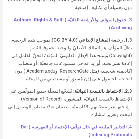
دون تحميله أي تكاليف إضافية.
3. حقوق المؤلف والأرشفة الذاتيّة
(Authors’ Rights & Self-
Archiving)
1.3.
رخصة المشاع الإبداعي
(CC BY 4.0)
بموجب هذه الرخصة،
يظلّ المؤلّف هو المالك الأصليّ والوحيد لحقوق النّشر .
(Copyright) ويمنح هذا الإطار القانونيّ المؤلفَ الحقَّ الكامل في
إعادة نشر بحثه، أو إيداعه في مستودعات جامعيّة، أو منصات
أكاديمية شخصية (مثل ResearchGate وAcademia.edu ) دون
الحاجة للحصول على إذن مُسبق أو مستقبلي من المجلة.
2.3. الاحتفاظ بالنسخة النهائيّة:
تُشجّع المجلّة جميع المؤلّفين على
الإحتفاظ بالنسخة النهائيّة المنشورة (Version of Record)
وإتاحتها عبر منصّاتهم الأكاديميّة، لضمان تعدّد مصادر الوصول إلى
البحث وتعزيز انتشاره.
4. التدابير المتّبعة في حال توقّف الإعتماد أو الفهرسة
(De-
indexing Protocols)