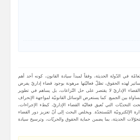
مّة في الدّولة الحديثة، وفقاً لمبدأ سيادة القانون، كونه أحد أهم
اتير لهذه الحقوق، تظلّ فعاليّتها مرهونة بوجود قضاء إداريّ يفرض
ّ القضاء الإداريّ لا يقتصر على حل النّزاعات، بل يساهم في تطوير
لمساواة بين الجميع. كما يستعرض الوسائل القانونيّة لمواجهة الإنحراف
ث التحديّات التي تُعيق فعاليّة القضاء الإداريّ، كبطء الإجراءات،
دارة الإلكترونيّة المُستجدّة. ويخلص البحث إلى أنّ تعزيز دور القضاء
لتحوّلات الحديثة، بما يضمن حماية الحقوق والحريّات، وترسيخ سيادة