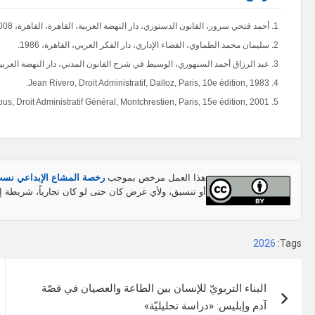
أحمد فتحي سرور، القانون الدستوري، دار النهضة العربية، القاهرة، القاهرة، 2008.
سليمان محمد الطماوي، القضاء الإداري، دار الفكر العربي، القاهرة، 1986.
عبد الرزاق أحمد السنهوري، الوسيط في شرح القانون المدني، دار النهضة العربية، القاه
Jean Rivero, Droit Administratif, Dalloz, Paris, 10e édition, 1983.
s, Droit Administratif Général, Montchrestien, Paris, 15e édition, 2001.
هذا العمل مرخص بموجب
رخصة المشاع الإبداعي نسب المص
أو تنسيق، ولأي غرض كان حتى لو كان تجارياً، شريطة إ
2026
Tags:
تصفّح
البناء التربويّ للإنسان بين الطاعة والعصيان في قصّة
المقالات
آدم وإبليس: «دراسة تحليليّة»