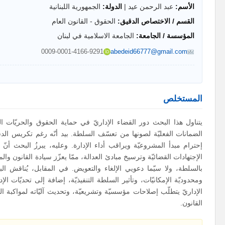
الأسم:
عبد الرحمن عيد |
الدولة:
الجمهورية اللبنانية
القسم / الاختصاص الدقيق:
الحقوق - القانون العام
المؤسسة / الجامعة:
الجامعة الاسلامية في لبنان
0009-0001-4166-9291
abedeid66777@gmail.com
المستخلص
يتناول هذا البحث دور القضاء الإداريّ في حماية الحقوق والحريّات العا
الضمانات الفعليّة لصونها من تعسّف السلطة. بيد أنّه رغم تكريس الدس
إحترام مبدأ المشروعيّة ويراقب أداء الإدارة. وعليه، يبرزُ البحث أن
الإجتهادات القضائيّة وترسيخ مبادئ العدالة، ممّا يعزّز سيادة القانون وا
بالسلطة، ولا سيّما دعويي الإلغاء والتعويض. في المقابل، يُناقش البح
ومحدوديّة الإمكانيّات، وتأثير السلطة التنفيذيّة، إضافة إلى تحديّات الإ
الإداريّ يتطلّب إصلاحات مؤسسيّة وتشريعيّة، وتحديث آليّاته لمواكبة ا
القانون.