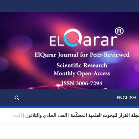
ENGLISH
مجلة القرار للبحوث العلمية المحكّمة | العدد الحادي والثلاثون | المجلد 11 | تموز (يوليو) 2026 |