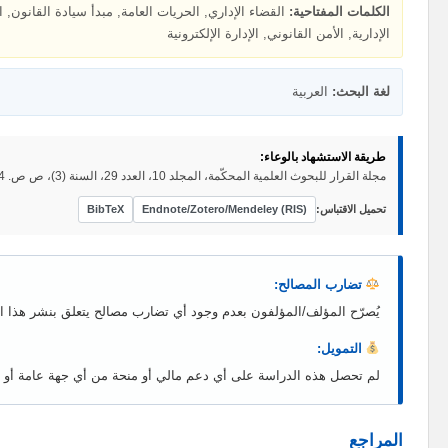
الكلمات المفتاحية:
القضاء الإداري, الحريات العامة, مبدأ سيادة القانون,
الإدارية, الأمن القانوني, الإدارة الإلكترونية
لغة البحث:
العربية
طريقة الاستشهاد بالوعاء:
مجلة القرار للبحوث العلمية المحكّمة، المجلد 10، العدد 29، السنة (3)، ص ص. 174-194.
تحميل الاقتباس:
Endnote/Zotero/Mendeley (RIS)
BibTeX
تضارب المصالح:
يُصرّح المؤلف/المؤلفون بعدم وجود أي تضارب مصالح يتعلق بنشر هذا ا
التمويل:
لم تحصل هذه الدراسة على أي دعم مالي أو منحة من أي جهة عامة أو خ
المراجع