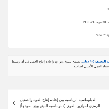
رة، ط2، 1989.
René Chapu
نف 4.0 دولي
. يسمح بنسخ وتوزيع وإعادة إنتاج العمل في أي وسيط
سناد العمل الأصلي لصاحبه.
الدبلوماسية الرياضية بين إعادة إنتاج القوة والتمثيل
الرمزي لموازين القوى (دبلوماسية البينغ بونغ أنموذجاً)